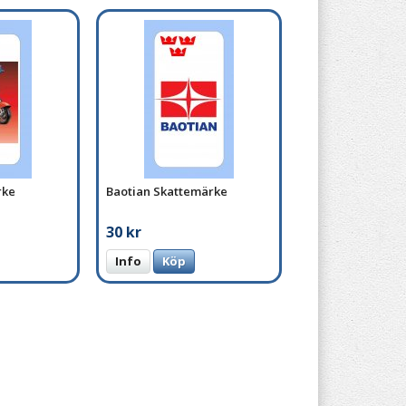
rke
Baotian Skattemärke
30 kr
Info
Köp