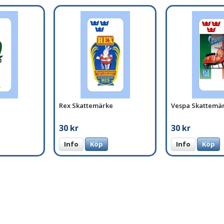
Rex Skattemärke
Vespa Skattemä
30 kr
30 kr
Info
Köp
Info
Köp