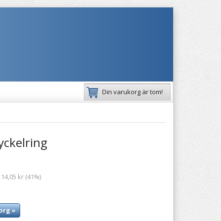
Din varukorg är tom!
ckelring
 14,05 kr (41%)
org »