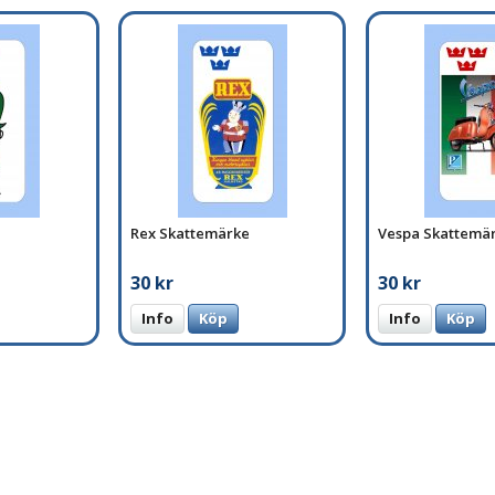
Rex Skattemärke
Vespa Skattemä
30 kr
30 kr
Info
Köp
Info
Köp