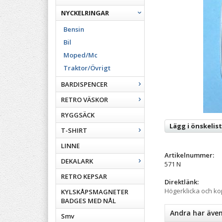
NYCKELRINGAR
Bensin
Bil
Moped/Mc
Traktor/Övrigt
BARDISPENCER
RETRO VÄSKOR
RYGGSÄCK
Lägg i önskelis
T-SHIRT
LINNE
Artikelnummer:
DEKALARK
571 N
RETRO KEPSAR
Direktlänk:
Högerklicka och k
KYLSKÅPSMAGNETER
BADGES MED NÅL
Andra har äve
Smv