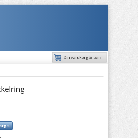
Din varukorg är tom!
kelring
org »
: