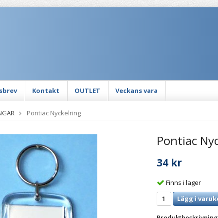
sbrev
Kontakt
OUTLET
Veckans vara
NGAR
Pontiac Nyckelring
Pontiac Nyc
34 kr
Finns i lager
Lägg i varuk
Produktbeskrivning