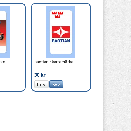
rke
Baotian Skattemärke
30 kr
Info
Köp