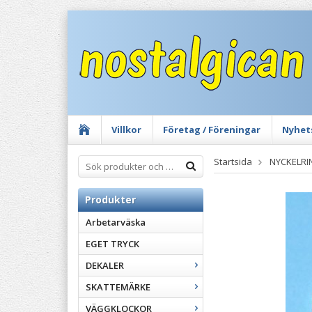
Villkor
Företag / Föreningar
Nyhet
Startsida
NYCKELRI
Produkter
Arbetarväska
EGET TRYCK
DEKALER
SKATTEMÄRKE
VÄGGKLOCKOR