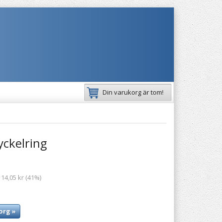
Din varukorg är tom!
yckelring
 14,05 kr (41%)
org »