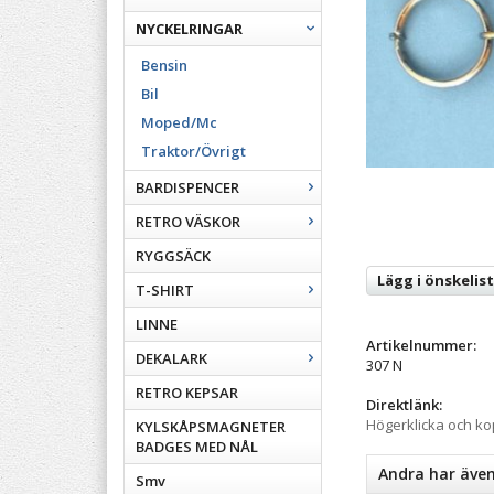
NYCKELRINGAR
Bensin
Bil
Moped/Mc
Traktor/Övrigt
BARDISPENCER
RETRO VÄSKOR
RYGGSÄCK
Lägg i önskelis
T-SHIRT
LINNE
Artikelnummer:
DEKALARK
307 N
RETRO KEPSAR
Direktlänk:
Högerklicka och k
KYLSKÅPSMAGNETER
BADGES MED NÅL
Andra har äve
Smv