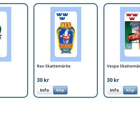
Rex Skattemärke
Vespa Skattemä
30 kr
30 kr
Info
Köp
Info
Köp