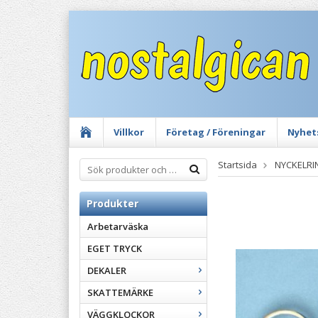
Villkor
Företag / Föreningar
Nyhet
Startsida
NYCKELRI
Produkter
Arbetarväska
EGET TRYCK
DEKALER
SKATTEMÄRKE
VÄGGKLOCKOR