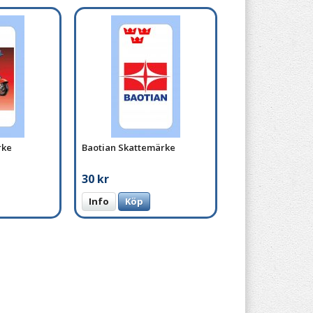
rke
Baotian Skattemärke
30 kr
Info
Köp