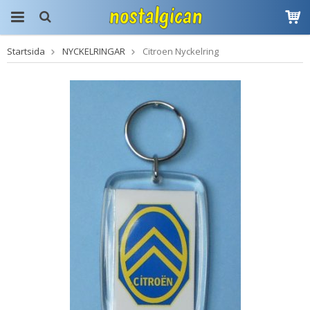
Startsida
NYCKELRINGAR
Citroen Nyckelring
Produkten har blivit
tillagd i varukorgen