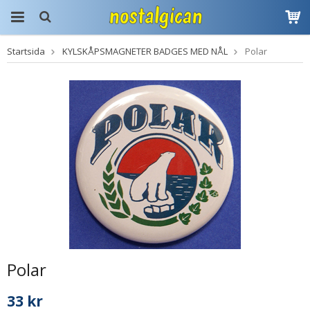
Startsida
KYLSKÅPSMAGNETER BADGES MED NÅL
Polar
Produkten har blivit
tillagd i varukorgen
Polar
33 kr