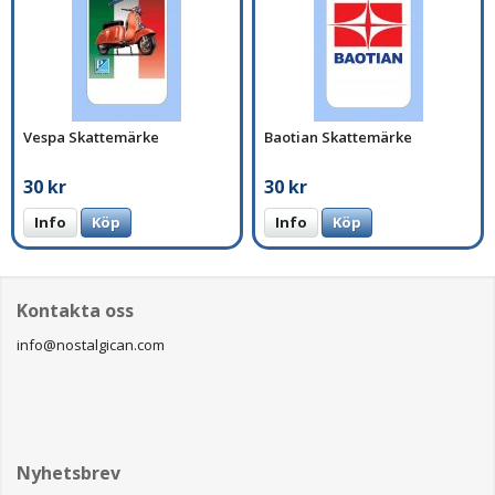
Vespa Skattemärke
Baotian Skattemärke
30 kr
30 kr
Info
Köp
Info
Köp
Kontakta oss
info@nostalgican.com
Nyhetsbrev