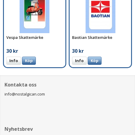
Vespa Skattemärke
Baotian Skattemärke
30 kr
30 kr
Info
Köp
Info
Köp
Kontakta oss
info@nostalgican.com
Nyhetsbrev