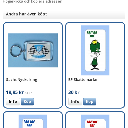
Högerklicka och kopiera adressen
Andra har även köpt
Sachs Nyckelring
BP Skattemärke
19,95 kr
30 kr
34 kr
Info
Köp
Info
Köp