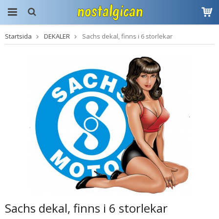
Startsida
DEKALER
Sachs dekal, finns i 6 storlekar
Produkten har blivit
tillagd i varukorgen
Sachs dekal, finns i 6 storlekar