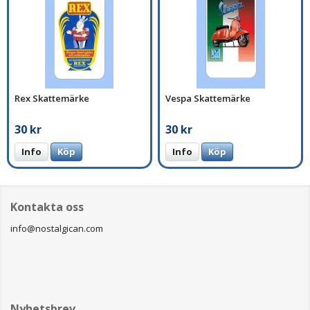
Rex Skattemärke
Vespa Skattemärke
30 kr
30 kr
Info
Köp
Info
Köp
Kontakta oss
info@nostalgican.com
Nyhetsbrev