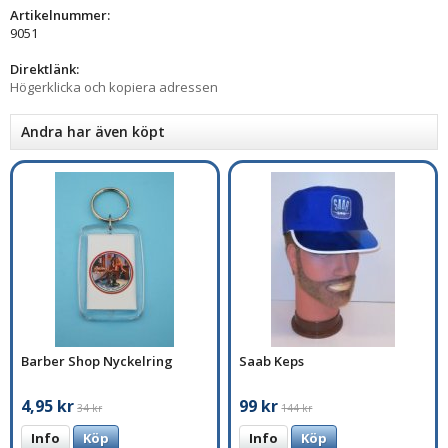
Artikelnummer:
9051
Direktlänk:
Högerklicka och kopiera adressen
Andra har även köpt
Barber Shop Nyckelring
Saab Keps
4,95 kr
99 kr
34 kr
144 kr
Info
Köp
Info
Köp