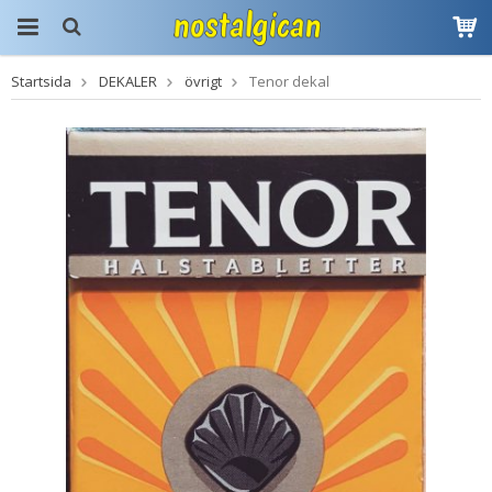
Startsida
DEKALER
övrigt
Tenor dekal
Produkten har blivit
tillagd i varukorgen