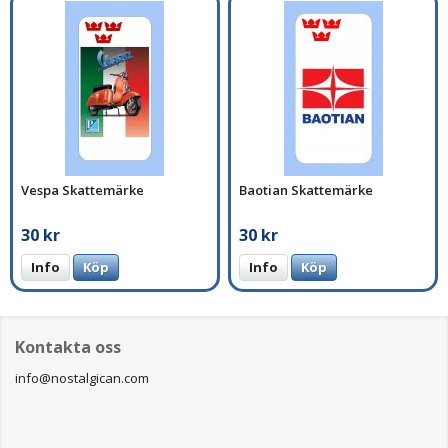
Vespa Skattemärke
Baotian Skattemärke
30 kr
30 kr
Info
Köp
Info
Köp
Kontakta oss
info@nostalgican.com