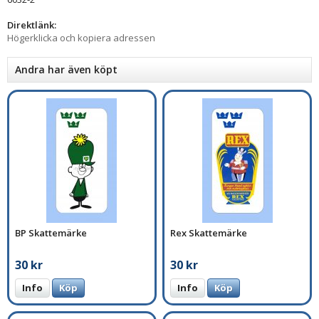
Direktlänk:
Högerklicka och kopiera adressen
Andra har även köpt
BP Skattemärke
Rex Skattemärke
30 kr
30 kr
Info
Köp
Info
Köp