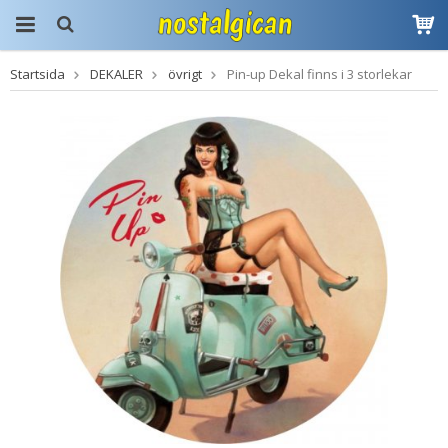
Startsida
DEKALER
övrigt
Pin-up Dekal finns i 3 storlekar
Produkten har blivit
tillagd i varukorgen