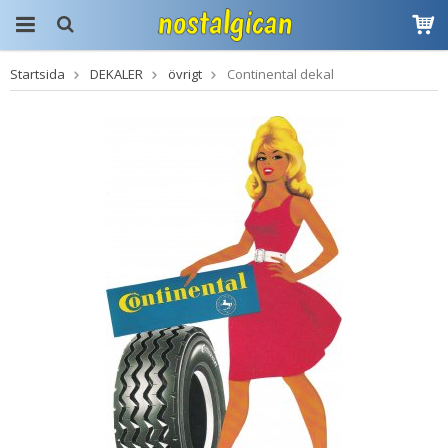
Startsida
DEKALER
övrigt
Continental dekal
Produkten har blivit
tillagd i varukorgen