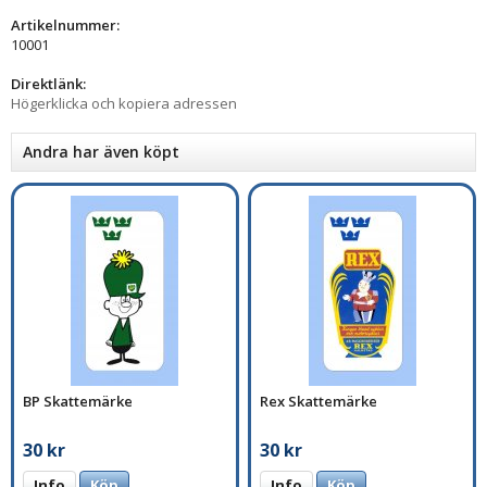
Artikelnummer:
10001
Direktlänk:
Högerklicka och kopiera adressen
Andra har även köpt
BP Skattemärke
Rex Skattemärke
30 kr
30 kr
Info
Köp
Info
Köp