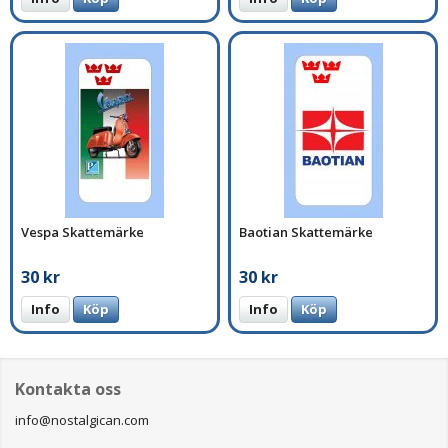
Vespa Skattemärke
Baotian Skattemärke
30 kr
30 kr
Info
Köp
Info
Köp
Kontakta oss
info@nostalgican.com