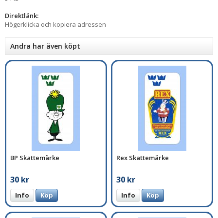
Direktlänk:
Högerklicka och kopiera adressen
Andra har även köpt
BP Skattemärke
Rex Skattemärke
30 kr
30 kr
Info
Köp
Info
Köp