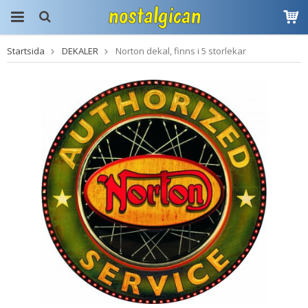
Startsida
DEKALER
Norton dekal, finns i 5 storlekar
Produkten har blivit
tillagd i varukorgen