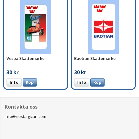
Vespa Skattemärke
Baotian Skattemärke
30 kr
30 kr
Info
Köp
Info
Köp
Kontakta oss
info@nostalgican.com