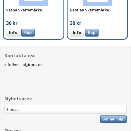
Vespa Skattemärke
Baotian Skattemärke
30 kr
30 kr
Info
Köp
Info
Köp
Kontakta oss
info@nostalgican.com
Nyhetsbrev
Anmäl mig
Om oss