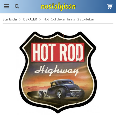
Startsida
DEKALER
Hot Rod dekal, finns i 2 storlekar
Produkten har blivit
tillagd i varukorgen