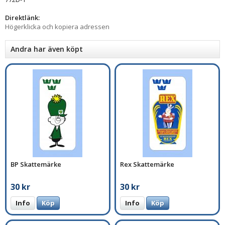
Direktlänk:
Högerklicka och kopiera adressen
Andra har även köpt
BP Skattemärke
Rex Skattemärke
30 kr
30 kr
Info
Köp
Info
Köp