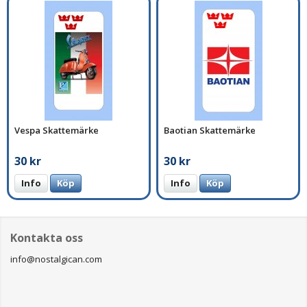
Vespa Skattemärke
Baotian Skattemärke
30 kr
30 kr
Info
Köp
Info
Köp
Kontakta oss
info@nostalgican.com