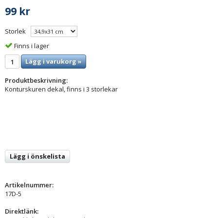
99 kr
Storlek
Finns i lager
Lägg i varukorg »
Produktbeskrivning:
Konturskuren dekal, finns i 3 storlekar
Lägg i önskelista
Artikelnummer:
17D-5
Direktlänk: