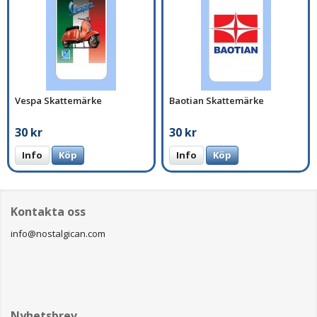
Vespa Skattemärke
Baotian Skattemärke
30 kr
30 kr
Info
Köp
Info
Köp
Kontakta oss
info@nostalgican.com
Nyhetsbrev