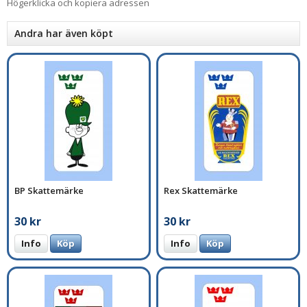
Högerklicka och kopiera adressen
Andra har även köpt
BP Skattemärke
Rex Skattemärke
30 kr
30 kr
Info
Köp
Info
Köp