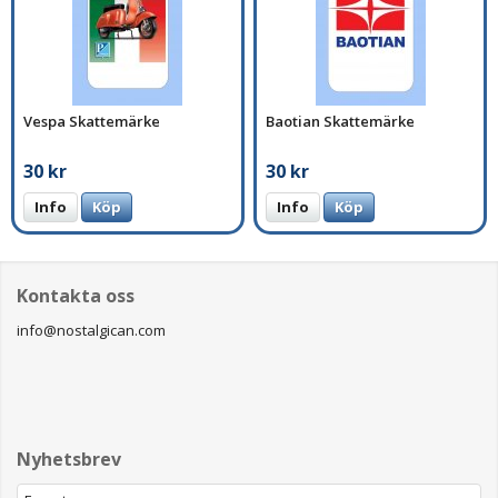
Vespa Skattemärke
Baotian Skattemärke
30 kr
30 kr
Info
Köp
Info
Köp
Kontakta oss
info@nostalgican.com
Nyhetsbrev