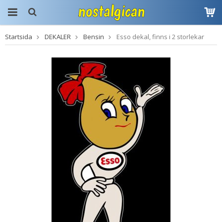
Startsida
DEKALER
Bensin
Esso dekal, finns i 2 storlekar
Produkten har blivit
tillagd i varukorgen