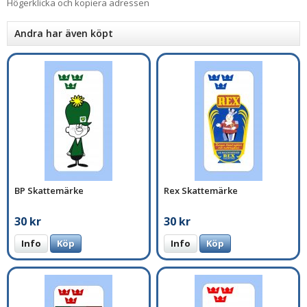
Högerklicka och kopiera adressen
Andra har även köpt
BP Skattemärke
Rex Skattemärke
30 kr
30 kr
Info
Köp
Info
Köp