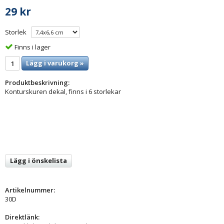
29 kr
Storlek
Finns i lager
Lägg i varukorg »
Produktbeskrivning:
Konturskuren dekal, finns i 6 storlekar
Lägg i önskelista
Artikelnummer:
30D
Direktlänk: