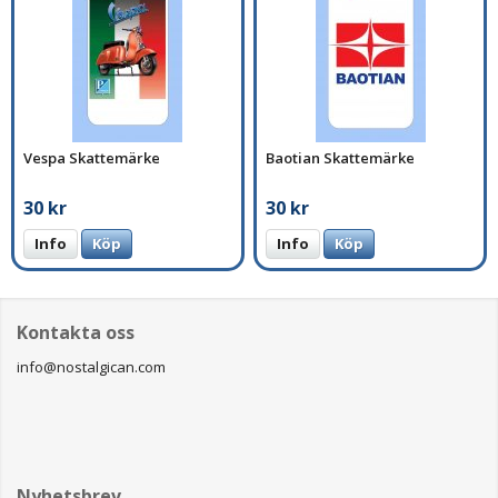
Vespa Skattemärke
Baotian Skattemärke
30 kr
30 kr
Info
Köp
Info
Köp
Kontakta oss
info@nostalgican.com
Nyhetsbrev