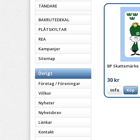
TÄNDARE
BAKRUTEDEKAL
PLÅTSKYLTAR
REA
Kampanjer
Sitemap
BP Skattemärke
Övrigt
30 kr
Företag / Föreningar
Info
Köp
Villkor
Nyheter
Nyhetsbrev
Länkar
Kontakt