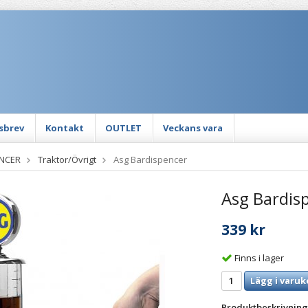
sbrev
Kontakt
OUTLET
Veckans vara
NCER
Traktor/Övrigt
Asg Bardispencer
Asg Bardis
339 kr
Finns i lager
Lägg i varuk
Produktbeskrivning