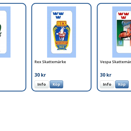
Rex Skattemärke
Vespa Skattemä
30 kr
30 kr
Info
Köp
Info
Köp