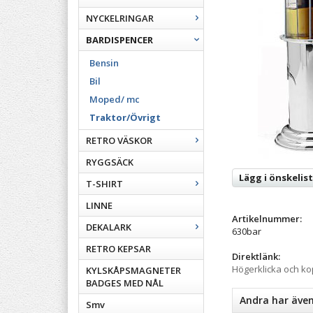
NYCKELRINGAR
BARDISPENCER
Bensin
Bil
Moped/ mc
Traktor/Övrigt
RETRO VÄSKOR
RYGGSÄCK
Lägg i önskelis
T-SHIRT
LINNE
Artikelnummer:
DEKALARK
630bar
RETRO KEPSAR
Direktlänk:
Högerklicka och k
KYLSKÅPSMAGNETER
BADGES MED NÅL
Andra har äve
Smv