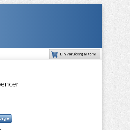
Din varukorg är tom!
pencer
org »
: