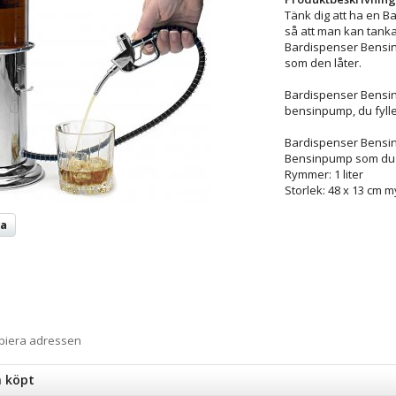
Tänk dig att ha en B
så att man kan tanka s
Bardispenser Bensin
som den låter.
Bardispenser Bensin
bensinpump, du fylle
Bardispenser Bensi
Bensinpump som du fy
Rymmer: 1 liter
Storlek: 48 x 13 cm m
ta
opiera adressen
n köpt