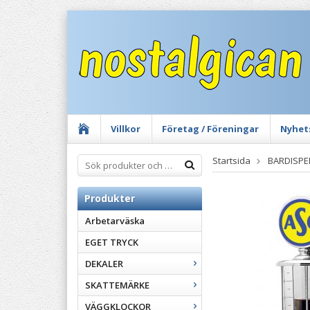
Villkor
Företag / Föreningar
Nyhet
Startsida
BARDISPE
Produkter
Arbetarväska
EGET TRYCK
DEKALER
SKATTEMÄRKE
VÄGGKLOCKOR