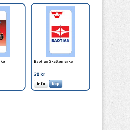
rke
Baotian Skattemärke
30 kr
Info
Köp