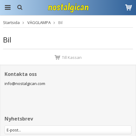
Startsida
VÄGGLAMPA
Bil
Produkten har blivit
tillagd i varukorgen
Bil
Till Kassan
Kontakta oss
info@nostalgican.com
Nyhetsbrev