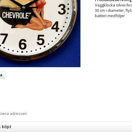
Väggklocka silver/kr
30 cm i diameter, fly
batteri medföljer
ta
opiera adressen
n köpt