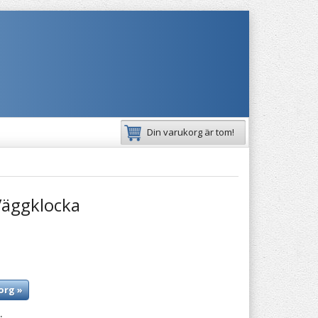
Din varukorg är tom!
Väggklocka
org »
: