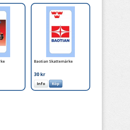
rke
Baotian Skattemärke
30 kr
Info
Köp