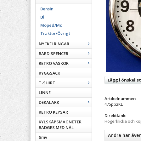
Bensin
Bil
Moped/Mc
Traktor/Övrigt
NYCKELRINGAR
BARDISPENCER
RETRO VÄSKOR
RYGGSÄCK
Lägg i önskelis
T-SHIRT
LINNE
Artikelnummer:
DEKALARK
475pp2KL
RETRO KEPSAR
Direktlänk:
Högerklicka och k
KYLSKÅPSMAGNETER
BADGES MED NÅL
Andra har äve
Smv