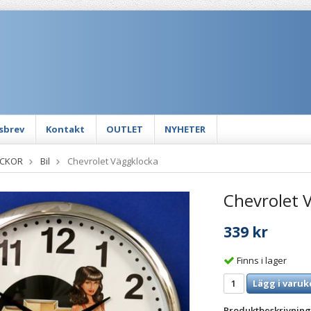
sbrev
Kontakt
OUTLET
NYHETER
CKOR
Bil
Chevrolet Väggklocka
Chevrolet 
339 kr
Finns i lager
Lägg i varuk
Produktbeskrivning