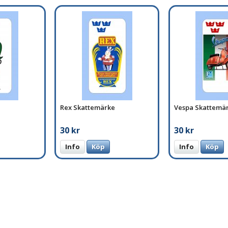
Rex Skattemärke
Vespa Skattemä
30 kr
30 kr
Info
Köp
Info
Köp