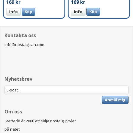
169 kr
169 kr
Info
Köp
Info
Köp
Kontakta oss
info@nostalgican.com
Nyhetsbrev
Anmäl mig
Om oss
Startade år 2000 att sälja nostalgi prylar
på nätet