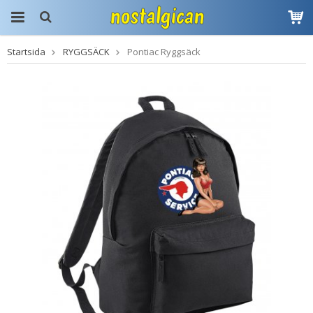
Startsida
RYGGSÄCK
Pontiac Ryggsäck
Produkten har blivit
tillagd i varukorgen