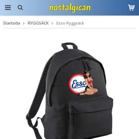
Startsida
RYGGSÄCK
Esso Ryggsäck
Produkten har blivit
tillagd i varukorgen