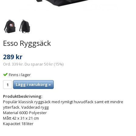
Esso Ryggsäck
289 kr
Ord. 339 kr. Du sparar 50 kr (15%)
Finns i lager
Lägg i varukorg »
Produktbeskrivning:
Populär klassisk ryggsäck med rymligt huvudfack samt ett mindre
ytterfack. Vadderad rygg
Material 600D Polyester
Mått 42 x 31 x 21 cm
Kapacitet 18 liter