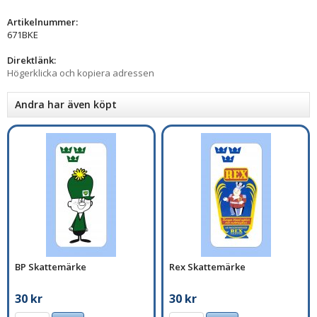
Artikelnummer:
671BKE
Direktlänk:
Högerklicka och kopiera adressen
Andra har även köpt
BP Skattemärke
Rex Skattemärke
30 kr
30 kr