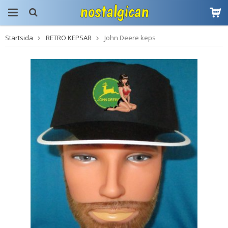
Startsida
RETRO KEPSAR
John Deere keps
Produkten har blivit
tillagd i varukorgen