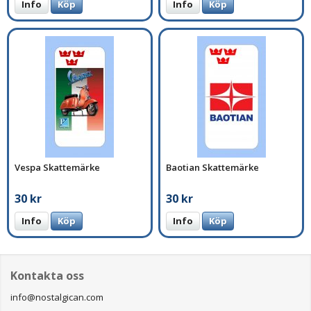
Info
Köp
Info
Köp
Vespa Skattemärke
Baotian Skattemärke
30 kr
30 kr
Info
Köp
Info
Köp
Kontakta oss
info@nostalgican.com