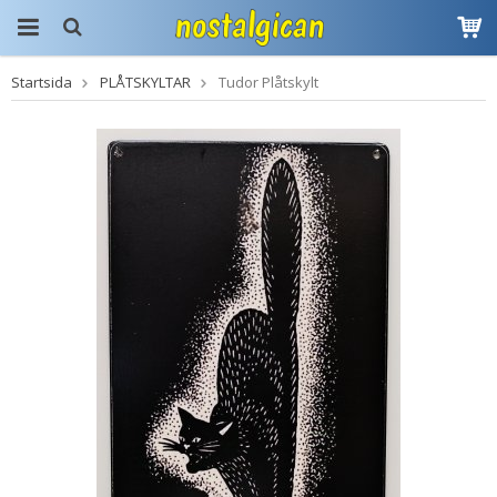
Startsida
PLÅTSKYLTAR
Tudor Plåtskylt
Produkten har blivit
tillagd i varukorgen