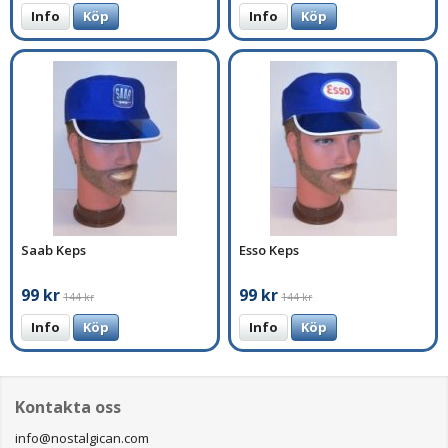
Info
Köp
Info
Köp
Saab Keps
Esso Keps
99 kr
99 kr
144 kr
144 kr
Info
Köp
Info
Köp
Kontakta oss
info@nostalgican.com