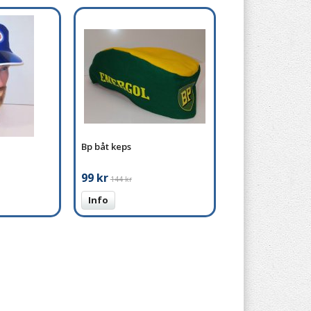
Bp båt keps
99 kr
144 kr
Info