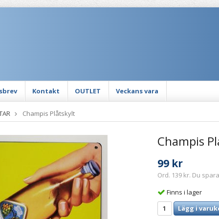
sbrev
Kontakt
OUTLET
Veckans vara
TAR
Champis Plåtskylt
Champis Pl
99 kr
Ord. 139 kr. Du spara
Finns i lager
Lägg i varuk