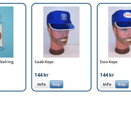
kelring
Saab Keps
Esso Keps
144 kr
144 kr
Info
Köp
Info
Köp