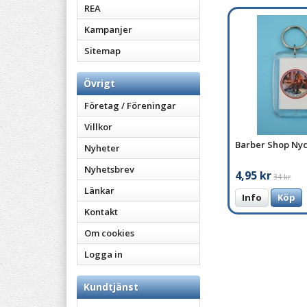
REA
Kampanjer
Sitemap
Övrigt
Företag / Föreningar
Villkor
Barber Shop Nyc
Nyheter
Nyhetsbrev
4,95 kr
34 kr
Länkar
Info
Köp
Kontakt
Om cookies
Logga in
Kundtjänst