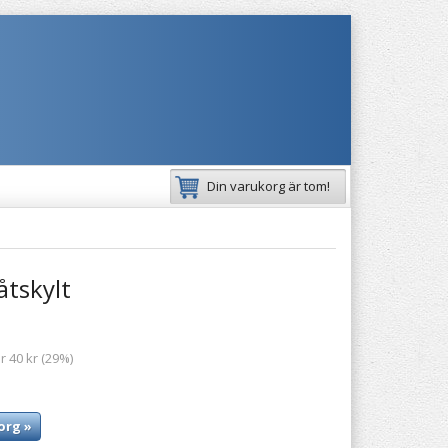
Din varukorg är tom!
åtskylt
r 40 kr (29%)
org »