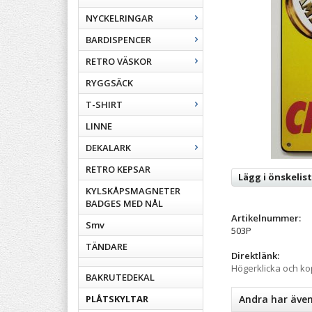
NYCKELRINGAR
BARDISPENCER
RETRO VÄSKOR
RYGGSÄCK
T-SHIRT
LINNE
DEKALARK
RETRO KEPSAR
Lägg i önskelis
KYLSKÅPSMAGNETER
BADGES MED NÅL
Artikelnummer:
Smv
503P
TÄNDARE
Direktlänk:
Högerklicka och k
BAKRUTEDEKAL
PLÅTSKYLTAR
Andra har äve