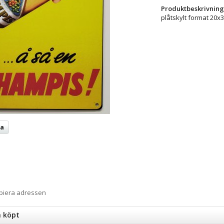
Produktbeskrivning
plåtskylt format 20x30
ta
opiera adressen
n köpt