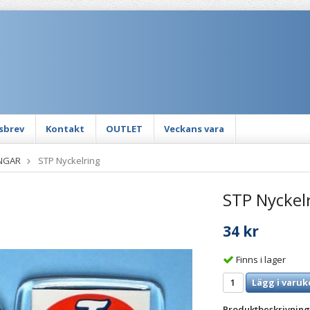
sbrev
Kontakt
OUTLET
Veckans vara
NGAR
STP Nyckelring
STP Nyckel
34 kr
Finns i lager
Lägg i varuk
Produktbeskrivning