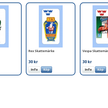
Rex Skattemärke
Vespa Skattemä
30 kr
30 kr
Info
Köp
Info
Köp