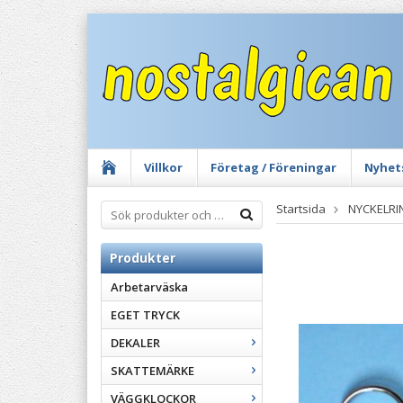
Villkor
Företag / Föreningar
Nyhet
Startsida
NYCKELRI
Produkter
Arbetarväska
EGET TRYCK
DEKALER
SKATTEMÄRKE
VÄGGKLOCKOR