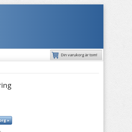
Din varukorg är tom!
ring
org »
: