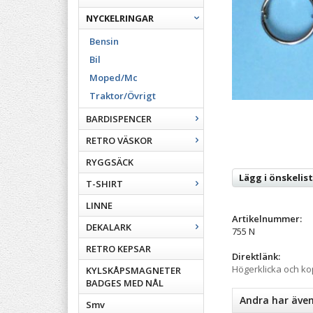
NYCKELRINGAR
Bensin
Bil
Moped/Mc
Traktor/Övrigt
BARDISPENCER
RETRO VÄSKOR
RYGGSÄCK
Lägg i önskelis
T-SHIRT
LINNE
Artikelnummer:
DEKALARK
755 N
RETRO KEPSAR
Direktlänk:
Högerklicka och k
KYLSKÅPSMAGNETER
BADGES MED NÅL
Andra har äve
Smv