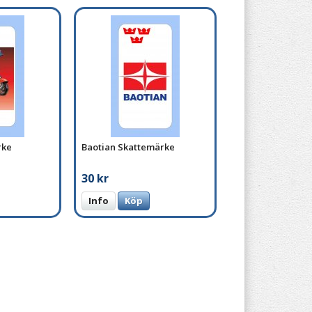
rke
Baotian Skattemärke
30 kr
Info
Köp