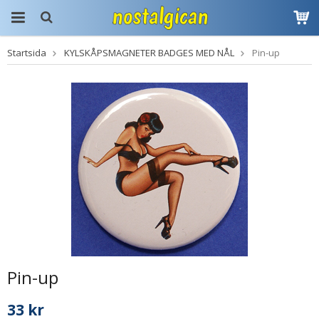
Startsida
KYLSKÅPSMAGNETER BADGES MED NÅL
Pin-up
Produkten har blivit
tillagd i varukorgen
Pin-up
33 kr