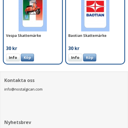
Vespa Skattemärke
Baotian Skattemärke
30 kr
30 kr
Info
Köp
Info
Köp
Kontakta oss
info@nostalgican.com
Nyhetsbrev