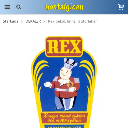
Startsida
DEKALER
Rex dekal, finns i 3 storlekar
Produkten har blivit
tillagd i varukorgen