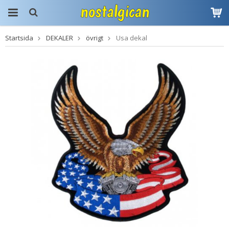
Startsida
DEKALER
övrigt
Usa dekal
Produkten har blivit
tillagd i varukorgen