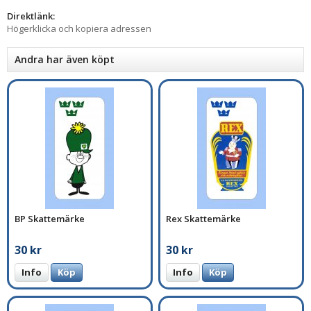
Direktlänk:
Högerklicka och kopiera adressen
Andra har även köpt
BP Skattemärke
Rex Skattemärke
30 kr
30 kr
Info
Köp
Info
Köp