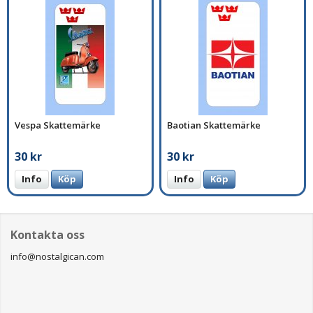
Vespa Skattemärke
Baotian Skattemärke
30 kr
30 kr
Info
Köp
Info
Köp
Kontakta oss
info@nostalgican.com