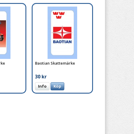
rke
Baotian Skattemärke
30 kr
Info
Köp