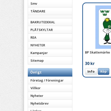
Smv
TÄNDARE
BAKRUTEDEKAL
PLÅTSKYLTAR
REA
NYHETER
BP Skattemärke
Kampanjer
Sitemap
30 kr
Info
Köp
Övrigt
Företag / Föreningar
Villkor
Nyheter
Nyhetsbrev