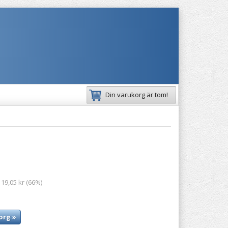
Din varukorg är tom!
 19,05 kr (66%)
org »