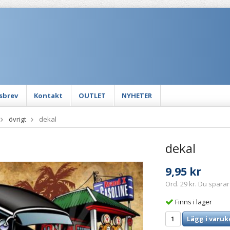
sbrev
Kontakt
OUTLET
NYHETER
övrigt
dekal
dekal
9,95 kr
Ord. 29 kr. Du sparar
Finns i lager
Lägg i varuk