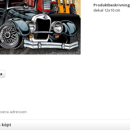
Produktbeskrivning
dekal 12x10 cm
ta
opiera adressen
n köpt