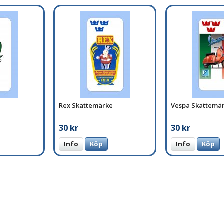
Rex Skattemärke
Vespa Skattemä
30 kr
30 kr
Info
Köp
Info
Köp