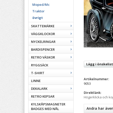
Moped/Mc
Traktor
övrigt
SKATTEMÄRKE
VÄGGKLOCKOR
NYCKELRINGAR
BARDISPENCER
RETRO VÄSKOR
Lägg i önskelis
RYGGSÄCK
T-SHIRT
Artikelnummer:
LINNE
9053
DEKALARK
Direktlänk:
RETRO KEPSAR
Högerklicka och k
KYLSKÅPSMAGNETER
Andra har äve
BADGES MED NÅL