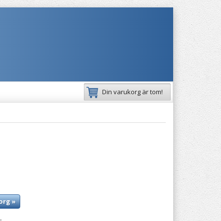
Din varukorg är tom!
org »
: