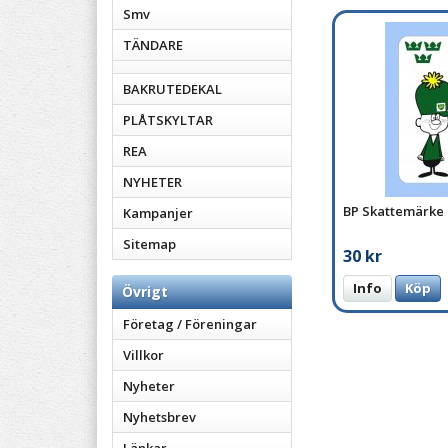
Smv
TÄNDARE
BAKRUTEDEKAL
PLÅTSKYLTAR
REA
NYHETER
BP Skattemärke
Kampanjer
Sitemap
30 kr
Info
Köp
Övrigt
Företag / Föreningar
Villkor
Nyheter
Nyhetsbrev