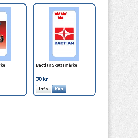
rke
Baotian Skattemärke
30 kr
Info
Köp