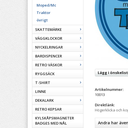
Moped/Mc
Traktor
övrigt
SKATTEMÄRKE
VÄGGKLOCKOR
NYCKELRINGAR
BARDISPENCER
RETRO VÄSKOR
Lägg i önskelis
RYGGSÄCK
T-SHIRT
Artikelnummer:
LINNE
10013
DEKALARK
Direktlänk:
RETRO KEPSAR
Högerklicka och k
KYLSKÅPSMAGNETER
Andra har äve
BADGES MED NÅL