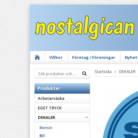
Villkor
Företag / Föreningar
Nyhet
Startsida
DEKALER
Produkter
Arbetarväska
EGET TRYCK
DEKALER
Bensin
Bil