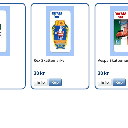
Rex Skattemärke
Vespa Skattemä
30 kr
30 kr
Info
Köp
Info
Köp