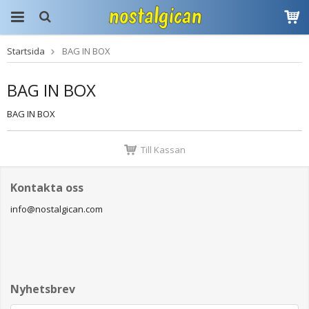
Startsida
BAG IN BOX
Produkten har blivit
tillagd i varukorgen
BAG IN BOX
BAG IN BOX
Till Kassan
Kontakta oss
info@nostalgican.com
Nyhetsbrev