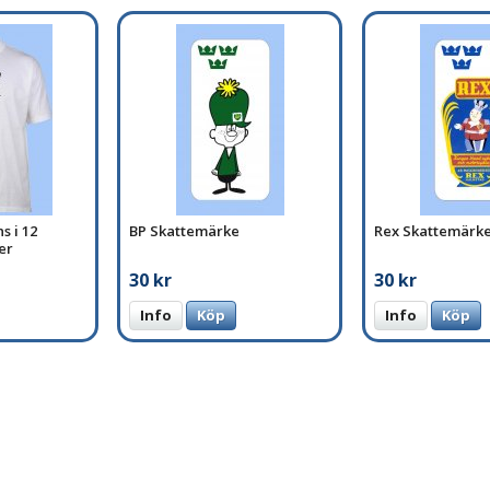
s i 12
BP Skattemärke
Rex Skattemärk
ger
30 kr
30 kr
Info
Köp
Info
Köp