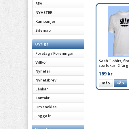
REA
NYHETER
Kampanjer
Sitemap
Övrigt
Företag / Föreningar
Saab T-shirt, finn
Villkor
storlekar, 2 fär
Nyheter
169 kr
Nyhetsbrev
Info
Köp
Länkar
Kontakt
Om cookies
Logga in