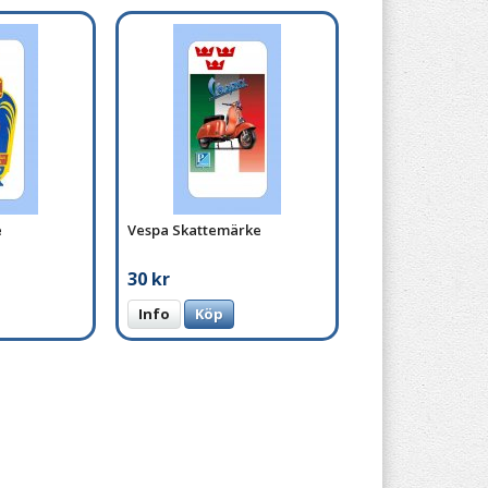
e
Vespa Skattemärke
30 kr
Info
Köp