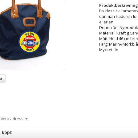
Produktbeskrivning
En klassisk "arbetar
där man hade sin l
eller en
Denna är i Nyproduk
Material. Kraftig Can
Mått: Höjd 46 cm bre
Färg: Marin-/Mörkblå
Mycket fin
ta
opiera adressen
n köpt