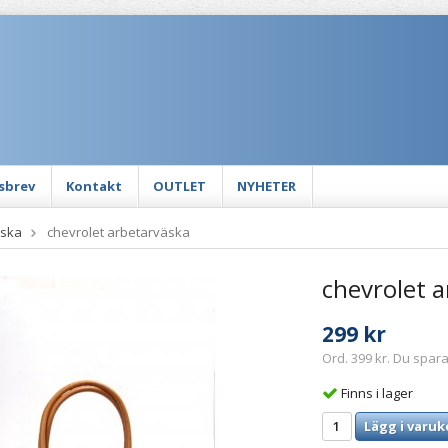
sbrev
Kontakt
OUTLET
NYHETER
äska
chevrolet arbetarväska
chevrolet 
299 kr
Ord. 399 kr. Du spara
Finns i lager
Lägg i varuk