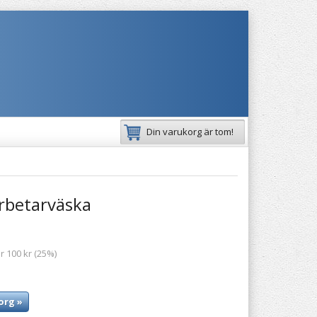
Din varukorg är tom!
arbetarväska
r 100 kr (25%)
org »