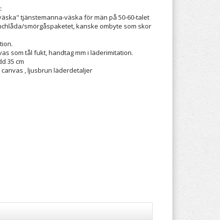
:
väska" tjänstemanna-väska för män på 50-60-talet
unchlåda/smörgåspaketet, kanske ombyte som skor
tion.
vas som tål fukt, handtag mm i läderimitation.
dd 35 cm
 canvas , ljusbrun läderdetaljer