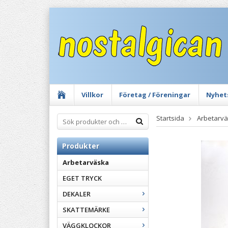
Villkor
Företag / Föreningar
Nyhet
Startsida
Arbetarv
Produkter
Arbetarväska
EGET TRYCK
DEKALER
SKATTEMÄRKE
VÄGGKLOCKOR