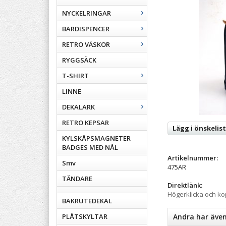
NYCKELRINGAR
BARDISPENCER
RETRO VÄSKOR
RYGGSÄCK
T-SHIRT
LINNE
DEKALARK
RETRO KEPSAR
Lägg i önskelis
KYLSKÅPSMAGNETER
BADGES MED NÅL
Artikelnummer:
Smv
475AR
TÄNDARE
Direktlänk:
Högerklicka och k
BAKRUTEDEKAL
PLÅTSKYLTAR
Andra har äve