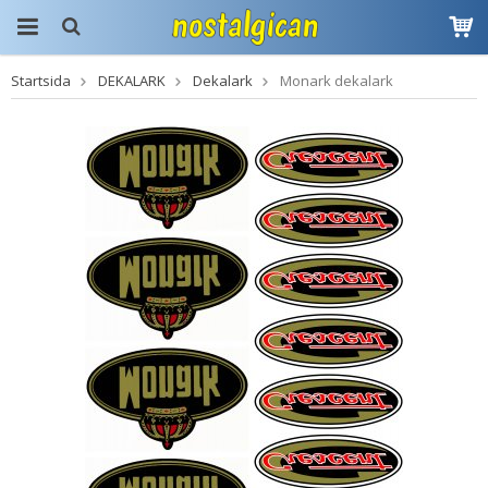
Startsida
DEKALARK
Dekalark
Monark dekalark
Produkten har blivit
tillagd i varukorgen