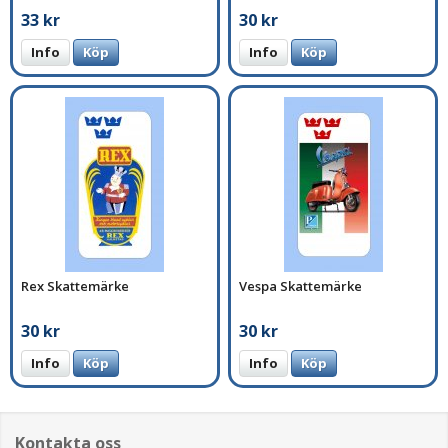
33 kr
30 kr
Info
Köp
Info
Köp
Rex Skattemärke
Vespa Skattemärke
30 kr
30 kr
Info
Köp
Info
Köp
Kontakta oss