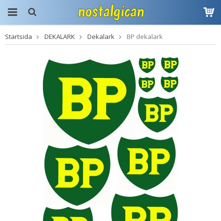
Startsida
DEKALARK
Dekalark
BP dekalark
Produkten har blivit
tillagd i varukorgen